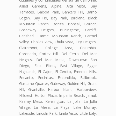
ciudades y comunidades del sur de California:
Allied Gardens, Alpine, Alta Vista, Bay
Terraces, Balboa Park, Bankers Hill, Barrio
Logan, Bay Ho, Bay Park, Birdland, Black
Mountain Ranch, Bonita, Bonsall, Border,
Broadway Heights, Burlingame, Cardiff,
Carlsbad, Carmel Mountain Ranch, Carmel
Valley, Chollas View, Chula Vista, City Heights,
Clairemont, College Area, Columbia,
Coronado, Cortez Hill, Del Cerro, Del Mar
Heights, Del Mar Mesa, Downtown San
Diego, East Elliott, East Village, Egger
Highlands, El Cajon, El Cerrito, Emerald Hills,
Encanto, Encinitas, Escondido, Fallbrook,
Gaslamp Quarter, Gateway, Golden Hill, Grant
Hill, Grantville, Harbor Island, Harborview,
Hillcrest, Horton Plaza, Imperial Beach, Jamul,
Kearny Mesa, Kensington, La Jolla, La Jolla
Village, La Mesa, La Playa, Lake Murray,
Lakeside, Lincoln Park, Linda Vista, Little Italy,