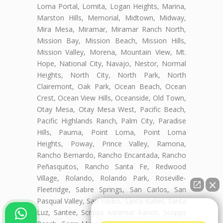
Loma Portal, Lomita, Logan Heights, Marina,
Marston Hills, Memorial, Midtown, Midway,
Mira Mesa, Miramar, Miramar Ranch North,
Mission Bay, Mission Beach, Mission Hills,
Mission Valley, Morena, Mountain View, Mt.
Hope, National City, Navajo, Nestor, Normal
Heights, North City, North Park, North
Clairemont, Oak Park, Ocean Beach, Ocean
Crest, Ocean View Hills, Oceanside, Old Town,
Otay Mesa, Otay Mesa West, Pacific Beach,
Pacific Highlands Ranch, Palm City, Paradise
Hills, Pauma, Point Loma, Point Loma
Heights, Poway, Prince Valley, Ramona,
Rancho Bernardo, Rancho Encantada, Rancho
Peñasquitos, Rancho Santa Fe, Redwood
Village, Rolando, Rolando Park, Roseville-
Fleetridge, Sabre Springs, San Carlos, San
Pasqual Valley, San Ysidro, Santa Isabel, Santa
👋🏼¿Cómo puedo ayudarte?
Luz, Santee, Scripps Miramar Ranch, Scripps