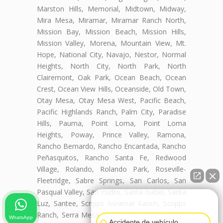
Marston Hills, Memorial, Midtown, Midway,
Mira Mesa, Miramar, Miramar Ranch North,
Mission Bay, Mission Beach, Mission Hills,
Mission Valley, Morena, Mountain View, Mt.
Hope, National City, Navajo, Nestor, Normal
Heights, North City, North Park, North
Clairemont, Oak Park, Ocean Beach, Ocean
Crest, Ocean View Hills, Oceanside, Old Town,
Otay Mesa, Otay Mesa West, Pacific Beach,
Pacific Highlands Ranch, Palm City, Paradise
Hills, Pauma, Point Loma, Point Loma
Heights, Poway, Prince Valley, Ramona,
Rancho Bernardo, Rancho Encantada, Rancho
Peñasquitos, Rancho Santa Fe, Redwood
Village, Rolando, Rolando Park, Roseville-
Fleetridge, Sabre Springs, San Carlos, San
Pasqual Valley, San Ysidro, Santa Isabel, Santa
👋🏼¿Cómo puedo ayudarte?
Luz, Santee, Scripps Miramar Ranch, Scripps
Ranch, Serra Mesa, Shelltown, Shelter Island,
WhatsApp
Accidente de vehículo