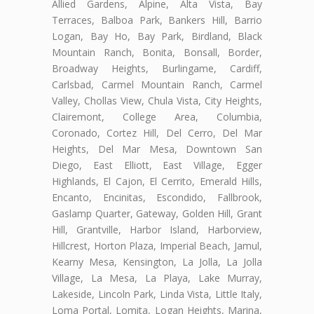
Allied Gardens, Alpine, Alta Vista, Bay
Terraces, Balboa Park, Bankers Hill, Barrio
Logan, Bay Ho, Bay Park, Birdland, Black
Mountain Ranch, Bonita, Bonsall, Border,
Broadway Heights, Burlingame, Cardiff,
Carlsbad, Carmel Mountain Ranch, Carmel
Valley, Chollas View, Chula Vista, City Heights,
Clairemont, College Area, Columbia,
Coronado, Cortez Hill, Del Cerro, Del Mar
Heights, Del Mar Mesa, Downtown San
Diego, East Elliott, East Village, Egger
Highlands, El Cajon, El Cerrito, Emerald Hills,
Encanto, Encinitas, Escondido, Fallbrook,
Gaslamp Quarter, Gateway, Golden Hill, Grant
Hill, Grantville, Harbor Island, Harborview,
Hillcrest, Horton Plaza, Imperial Beach, Jamul,
Kearny Mesa, Kensington, La Jolla, La Jolla
Village, La Mesa, La Playa, Lake Murray,
Lakeside, Lincoln Park, Linda Vista, Little Italy,
Loma Portal, Lomita, Logan Heights, Marina,