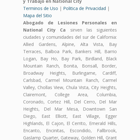
y Trabajo en National City
Terminos de Uso
|
Politica de Privacidad
|
Mapa del Sitio
Abogado de Lesiones Personales en
National City Ca
sirven las siguientes
ciudades y comunidades del sur de California:
Allied Gardens, Alpine, Alta Vista, Bay
Terraces, Balboa Park, Bankers Hill, Barrio
Logan, Bay Ho, Bay Park, Birdland, Black
Mountain Ranch, Bonita, Bonsall, Border,
Broadway Heights, Burlingame, Cardiff,
Carlsbad, Carmel Mountain Ranch, Carmel
Valley, Chollas View, Chula Vista, City Heights,
Clairemont, College Area, Columbia,
Coronado, Cortez Hill, Del Cerro, Del Mar
Heights, Del Mar Mesa, Downtown San
Diego, East Elliott, East Village, Egger
Highlands, El Cajon, El Cerrito, Emerald Hills,
Encanto, Encinitas, Escondido, Fallbrook,
Gaslamp Quarter, Gateway, Golden Hill, Grant