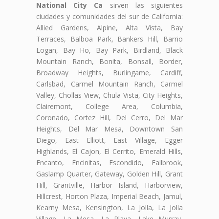
National City Ca
sirven las siguientes
ciudades y comunidades del sur de California:
Allied Gardens, Alpine, Alta Vista, Bay
Terraces, Balboa Park, Bankers Hill, Barrio
Logan, Bay Ho, Bay Park, Birdland, Black
Mountain Ranch, Bonita, Bonsall, Border,
Broadway Heights, Burlingame, Cardiff,
Carlsbad, Carmel Mountain Ranch, Carmel
Valley, Chollas View, Chula Vista, City Heights,
Clairemont, College Area, Columbia,
Coronado, Cortez Hill, Del Cerro, Del Mar
Heights, Del Mar Mesa, Downtown San
Diego, East Elliott, East Village, Egger
Highlands, El Cajon, El Cerrito, Emerald Hills,
Encanto, Encinitas, Escondido, Fallbrook,
Gaslamp Quarter, Gateway, Golden Hill, Grant
Hill, Grantville, Harbor Island, Harborview,
Hillcrest, Horton Plaza, Imperial Beach, Jamul,
Kearny Mesa, Kensington, La Jolla, La Jolla
Village, La Mesa, La Playa, Lake Murray,